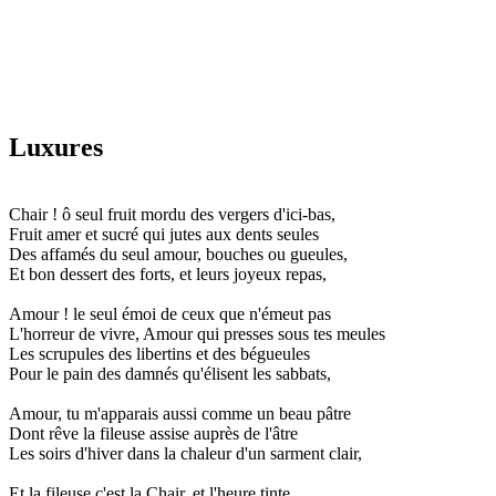
Luxures
Chair ! ô seul fruit mordu des vergers d'ici-bas,
Fruit amer et sucré qui jutes aux dents seules
Des affamés du seul amour, bouches ou gueules,
Et bon dessert des forts, et leurs joyeux repas,
Amour ! le seul émoi de ceux que n'émeut pas
L'horreur de vivre, Amour qui presses sous tes meules
Les scrupules des libertins et des bégueules
Pour le pain des damnés qu'élisent les sabbats,
Amour, tu m'apparais aussi comme un beau pâtre
Dont rêve la fileuse assise auprès de l'âtre
Les soirs d'hiver dans la chaleur d'un sarment clair,
Et la fileuse c'est la Chair, et l'heure tinte